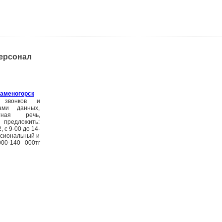
ерсонал
Каменогорск
 звонков и
ами данных,
тная речь,
 предложить:
 с 9-00 до 14-
ссиональный и
00-140 000тг