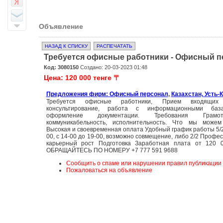
Объявление
НАЗАД К СПИСКУ
РАСПЕЧАТАТЬ
Требуется офисные работники - Офисный п
Код: 3080150
Создано: 20-03-2023 01:48
Цена: 120 000 тенге 〒
Предложения фирм: Офисный персонал
,
Казахстан, Усть-
Требуется офисные работники, Прием входящих
консультирование, работа с информационными баз
оформление документации. Требования Грамо
коммуникабельность, исполнительность. Что мы можем
Высокая и своевременная оплата Удобный график работы 5/2,
00, с 14-00 до 19-00, возможно совмещение, либо 2/2 Профе
карьерный рост Подготовка Заработная плата от 120 0
ОБРАЩАЙТЕСЬ ПО НОМЕРУ +7 777 591 9688
Сообщить о спаме или нарушении правил публикации
Пожаловаться на объявление