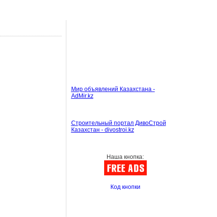
Мир объявлений Казахстана -
AdMir.kz
Строительный портал ДивоСтрой
Казахстан - divostroi.kz
Наша кнопка:
Код кнопки